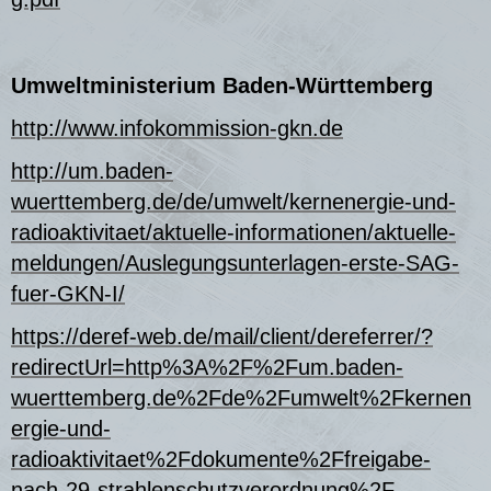
Umweltministerium Baden-Württemberg
http://www.infokommission-gkn.de
http://um.baden-
wuerttemberg.de/de/umwelt/kernenergie-und-
radioaktivitaet/aktuelle-informationen/aktuelle-
meldungen/Auslegungsunterlagen-erste-SAG-
fuer-GKN-I/
https://deref-web.de/mail/client/dereferrer/?
redirectUrl=http%3A%2F%2Fum.baden-
wuerttemberg.de%2Fde%2Fumwelt%2Fkernen
ergie-und-
radioaktivitaet%2Fdokumente%2Ffreigabe-
nach-29-strahlenschutzverordnung%2F