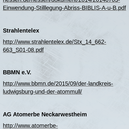
Einwendung-Stilllegung-Abriss-BIBLIS-A-u-B.pdf
Strahlentelex
http://www.strahlentelex.de/Stx_14_662-
663_S01-08.pdf
BBMN e.V.
http://www.bbmn.de/2015/09/der-landkreis-
ludwigsburg-und-der-atommull/
AG Atomerbe Neckarwestheim
http://www.atomerbe-