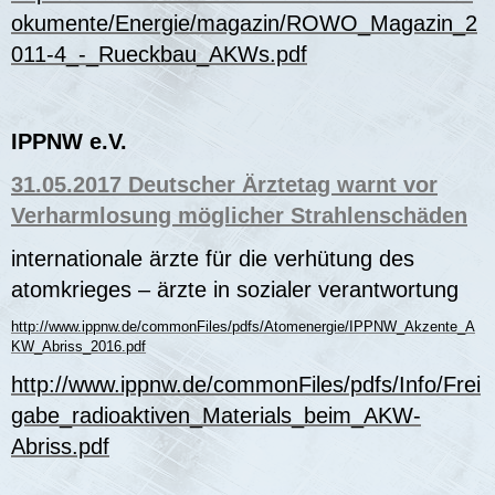
okumente/Energie/magazin/ROWO_Magazin_2
011-4_-_Rueckbau_AKWs.pdf
IPPNW e.V.
31.05.2017 Deutscher Ärztetag warnt vor
Verharmlosung möglicher Strahlenschäden
internationale ärzte für die verhütung des
atomkrieges – ärzte in sozialer verantwortung
http://www.ippnw.de/commonFiles/pdfs/Atomenergie/IPPNW_Akzente_A
KW_Abriss_2016.pdf
http://www.ippnw.de/commonFiles/pdfs/Info/Frei
gabe_radioaktiven_Materials_beim_AKW-
Abriss.pdf